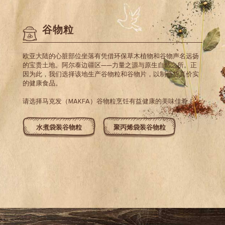
谷物粒
欧亚大陆的心脏部位坐落有凭借环保草木植物和谷物声名远扬
的宝贵土地。阿尔泰边疆区——力量之源与原生自然之所。正
因为此，我们选择该地生产谷物粒和谷物片，以制造货真价实
的健康食品。
请选择马克发（MAKFA）谷物粒烹饪有益健康的美味佳肴！
水煮袋装谷物粒
聚丙烯袋装谷物粒