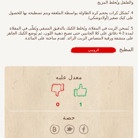
والفلفل ويُخلط المزيج.
4. تُشكل كرات بحجم كرة الطاولة بواسطة الملعقة ويتم تسطيحه بها للحصول
على كيك صغير (أولادوشكي).
5. يُسخن الزيت في المقلاة، ويُخلط الكيك بالدقيق المتبقي ويُقلّى في المقلاة
لمدة 3-4 دقائق على كلا الجانبين حتى تصبح ذهبية اللون، ثم يُوضع الكيك الجاهز
على منشفة ورقية لامتصاص الزيت الزائد. تُقدم ساخنة على المائدة.
المطبخ
الروسي
معدل عليه
0
1
حصة