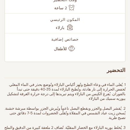
وقت التحضير
2 ساعة
المكون الرئيسي
بازلاء
خصائص إضافية
للأطفال
التحضير
1. يُغلى الماء في وعاء الطبخ وتُهز أكياس البازلاء وتُوضع بحذر في الماء المغلي.
تُخفض الحرارة إلى نار هادئة، وتُطبخ البازلاء لمدة 35-40 دقيقة حتى تبدأ
بالفوران. يُفرغ الكيس من البازلاء ويتم تبريدها إلى درجة حرارة الغرفة لتشكيل
بيوريه سميك من البازلاء.
2. يُقشر البصل والجزر ويقطع البصل ناعماً ويُبرش الجزر بواسطة مبرشة خشنة.
يُسخن زيت عباد الشمس في المقلاة وتُقلّى الخضروات لمدة 5-7 دقائق حتى
تصبح طرية.
3. يُخلط بوريه البازلاء مع الخضار المقليّة. تُضاف 2 ملعقة كبيرة من الدقيق والملح