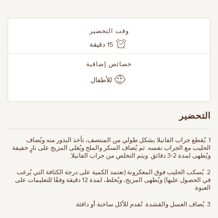
وقت التحضير
15 دقيقة
خصائص إضافية
للأطفال
التحضير
1. يُقطع جراب الفانيلا بشكل طولي من المنتصف، تأخذ البذور منه ويُضاف
الحليب مع الجراب نفسه. ثم يُضاف السكر والملح ويُغلى المزيج على نارٍ خفيفة
ويُطهى لمدة 2-3 دقائق. ويتم التخلص من جراب الفانيلا.
2. يُسكب الحليب فوق المعكرونة (تعتمد الكمية على درجة الكثافة التي يُرغب
في الحصول عليها) ويُطهى المزيج، ويُخلط، لمدة 12 دقيقة وفقًا للتعليمات على
العبوة.
3. يُضاف العسل والقشدة. تُقدم للأكل ساخنة أو دافئة.