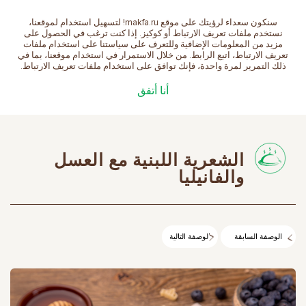
سنكون سعداء لرؤيتك على موقع makfa.ru! لتسهيل استخدام لموقعنا،
العربية
نستخدم ملفات تعريف الارتباط أو كوكيز. إذا كنت ترغب في الحصول على
مزيد من المعلومات الإضافية وللتعرف على سياستنا على استخدام ملفات
تعريف الارتباط، اتبع الرابط. من خلال الاستمرار في استخدام موقعنا، بما في
ذلك التمرير لمرة واحدة، فإنك توافق على استخدام ملفات تعريف الارتباط.
الصفحة الرئيسية
الوصفات
الشعرية اللبنية مع
أنا أتفق
العسل والفانيليا
الشعرية اللبنية مع العسل
والفانيليا
الوصفة السابقة
الوصفة التالية