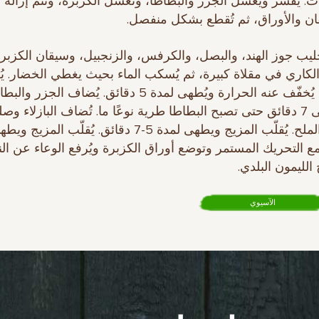
. يُقشر ويُغسل الجزر والبطاطا، وتُغسل الكزبرة، وتتم إزالة ا
ن والأوراق، ثم تُقطع بشكل منفصل.
 حليب جوز الهند، والبصل، والكرفس، والزنجبيل، وسيقان الكزبرة
كاري في مقلاة كبيرة، ثم يُسكب الماء بحيث يغطي الخضار. يُ
المزيج ثم يُخفّف عنه الحرارة ويُطهى لمدة 5 دقائق. يُضاف 
لمدة 5 إلى 7 دقائق حتى تصبح البطاطا طرية نوعًا ما. تُضاف البازلاء و
 مع التحريك المستمر وتوضع أوراق الكزبرة ويُرفع الوعاء عن النا
الليمون البلدي.
الآسيوي