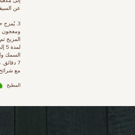
إلى مكعبات
عن السيقا
3. يُمزج
ومعجون ال
7 دقائق.
مع شرائح 
المطبخ