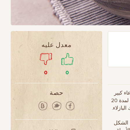
معدل عليه
0
0
 في وعاء كبير
حصة
وتُضاف إليها 750 مل من الماء البارد. يُغلى المزيج ويُترك على نار خفيفة لمدة 20
لبازلاء.
س الشكل