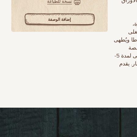
لأوراق
نسخة للطباعة
إضافة الوصفة
،
غلى
الجزر والبطاطا ويُطهى
صلصة
السمك والملح. يُقلّب المزيج ويطهى لمدة 5-7 دقائق. يُقلّب المزيج ويطهى لمدة 5-
ر. يقدم