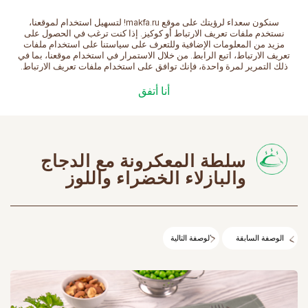
سنكون سعداء لرؤيتك على موقع makfa.ru! لتسهيل استخدام لموقعنا،
العربية
نستخدم ملفات تعريف الارتباط أو كوكيز. إذا كنت ترغب في الحصول على
مزيد من المعلومات الإضافية وللتعرف على سياستنا على استخدام ملفات
تعريف الارتباط، اتبع الرابط. من خلال الاستمرار في استخدام موقعنا، بما في
ذلك التمرير لمرة واحدة، فإنك توافق على استخدام ملفات تعريف الارتباط.
الصفحة الرئيسية
الوصفات
سلطة المعكرونة مع
أنا أتفق
الدجاج والبازلاء الخضراء واللوز
سلطة المعكرونة مع الدجاج
والبازلاء الخضراء واللوز
الوصفة السابقة
الوصفة التالية