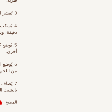
طرية.
3. تُقشر البطاطا وتُقطع على شكل مكعبات.
دقيقة، وي
أخرى.
6. يُوضع
من اللحم وت
بالشبت الم
المطبخ