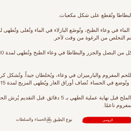
تم التخلص من الرغوة من وقت لآخر.
 اللحم المفروم والبارميزان في وعاء، ويُخلطان جيداً. وتُشكل ك
ُوضع في الحساء. تُضاف أوراق الغار ويُطهى المزيج لمدة 15 دقيقة.
7. يُضاف الملح قبل نهاية عملية الطهي بـ 5 دقائق. قبل التقديم يُر
فروم ناعمًا.
الحساء والسلطات
نوع الطبق
الروسي