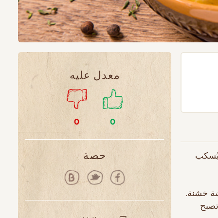
معدل عليه
0
0
ا. ثم يُسكب
حصة
شة خشنة.
ة 5-7 دقائق حتى تصبح