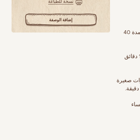
نسخة للطباعة
إضافة الوصفة
4. يُسكب الماء في وعاء الطبخ، وتُوضَع البازلاء في الماء وتُغلى وتُطهى لمدة 40
5. يُوضع كل من البصل والجزر والبطاطا في وعاء الطبخ وتُطهى لمدة 10 دقائق
رات صغيرة
ش الحساء