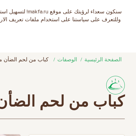
سنكون سعداء لرؤ
EN
RU
中文
العربية
日本語
وللتعرف على سياستنا على استخدام ملفات تعريف الارتبا
نبذة عن الشركة
منتجات MAKFA
الوص
الصفحة الرئيسية
الوصفات
كباب من لحم الضأن مع
كباب من لحم الضأن 