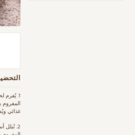
التحضير
1. يُفرم 
المفروم ب
غذائي ويُضع 
المفروم و