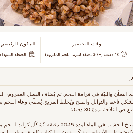
وقت التحضير
المكون الرئيسي
40 دقيقة (+ 30 دقيقة لتبريد اللحم المفروم)
الحنطة السوداء
لحم الضأن والليّة في فرامة اللحم. ثم يُضاف البصل المفروم، الف
شكل ناعم والتوابل والملح ويُخلط المزيج. يُغطّى وعاء اللحم ب
في الثلاجة لمدة 30 دقيقة.
2. تُبلل أسياخ الخشب في الماء لمدة 15-20 دقيقة. تُشكّل كرا
تُوضَع على الأسياخ، لتشكّل شيش - الكباب. تُلصق نهايات اللح