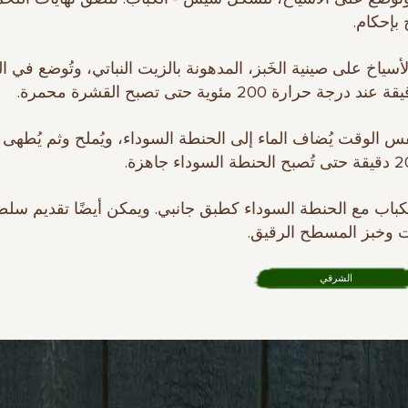
بإحكام.
الأسياخ على صينية الخَبز، المدهونة بالزيت النباتي، وتُوضع في ا
فس الوقت يُضاف الماء إلى الحنطة السوداء، ويُملح وثم يُطهى 
 الكباب مع الحنطة السوداء كطبق جانبي. ويمكن أيضًا تقديم سلط
 وخبز المسطح الرقيق.
الشرقي