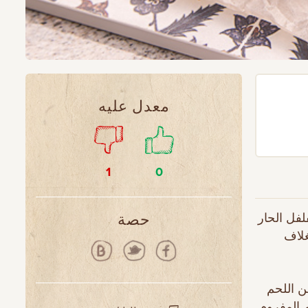
معدل عليه
1
0
لفل الحار
حصة
غلاف
ت اللحم من اللحم
م المفروم