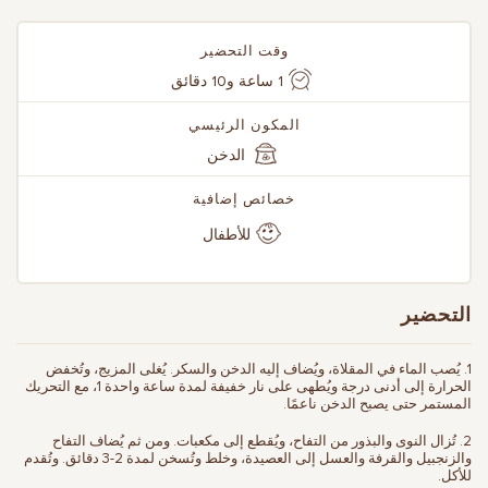
وقت التحضير
1 ساعة و10 دقائق
المكون الرئيسي
الدخن
خصائص إضافية
للأطفال
التحضير
1. يُصب الماء في المقلاة، ويُضاف إليه الدخن والسكر. يُغلى المزيج، وتُخفض
الحرارة إلى أدنى درجة ويُطهى على نار خفيفة لمدة ساعة واحدة 1، مع التحريك
المستمر حتى يصبح الدخن ناعمًا.
2. تُزال النوى والبذور من التفاح، ويُقطع إلى مكعبات. ومن ثم يُضاف التفاح
والزنجبيل والقرفة والعسل إلى العصيدة، وخلط وتُسخن لمدة 2-3 دقائق. وتُقدم
للأكل.