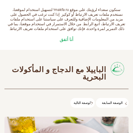
سنكون سعداء لرؤيتك على موقع makfa.ru! لتسهيل استخدام لموقعنا،
العربية
نستخدم ملفات تعريف الارتباط أو كوكيز. إذا كنت ترغب في الحصول على
مزيد من المعلومات الإضافية وللتعرف على سياستنا على استخدام ملفات
تعريف الارتباط، اتبع الرابط. من خلال الاستمرار في استخدام موقعنا، بما في
ذلك التمرير لمرة واحدة، فإنك توافق على استخدام ملفات تعريف الارتباط.
الصفحة الرئيسية
الوصفات
الباييلا مع الدجاج و
أنا أتفق
المأكولات البحرية
الباييلا مع الدجاج و المأكولات
البحرية
الوصفة السابقة
الوصفة التالية