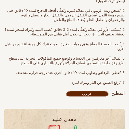
(يمكن ترك الذيول).
2. يُسخن زيت الزيتون في مقلاة كبيرة وتُقلّى أفخاذ الدجاج لمدة 10 دقائق حتى
تصبح ذهبية اللون. يُضاف الفلفل الرومي والفلفل الحار والبصل والثوم
والزعفران والفلفل الحلو. يُضاف الملح والفلفل.
3. يُسكب الأرز في مقلاة ويُقلّى لمدة 2-3 دقائق. يُصب النبيذ ويُترك ليتبخر لمدة 1
دقيقة. تخفف الحرارة، يجب أن تكون أقل بقليل من المتوسطة.
4. يُصب الحساء المملح وفق وجبات صغيرة، بحيث تترك كل وجبة لتتشبع من قبل
الأرز.
5. تُضاف آخر مغرفتين من الحساء، وتُوضع جميع المأكولات البحرية على سطح
الأرز وفق طبقة بالتساوي. تُضاف البازلاء وتُوزع بالتساوي على السطح.
6. تُغطى بالرقائق وتُطهى لمدة 10 دقائق أخرى عند درجة حرارة منخفضة.
7. يُرفع الطبق عن النار ويترك ليبرد.
المطبخ
الأوروبي
معدل عليه