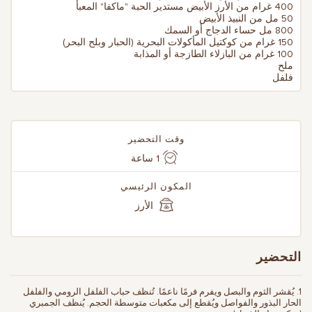
400 غرام من الأرز الأبيض مستدير الحبة "ماكفا" المعبأ
50 مل من النبيذ الأبيض
800 مل حساء الدجاج أو السمك
150 غرام من كوكتيل المأكولات البحرية (الحبار وبلح البحر)
100 غرام من البازلاء الطازجة أو المذابة
ملح
فلفل
وقت التحضير
1 ساعة
المكون الرئيسي
الأرز
التحضير
1. يُقشر الثوم والبصل ويفرم فرمًا ناعمًا. تُنظف حباب الفلفل الرومي والفلفل
الحار البذور والفواصل ويُقطع إلى مكعبات متوسطة الحجم. يُنظف الجمبري