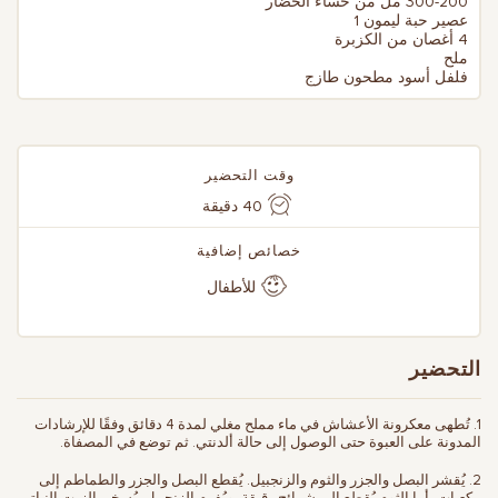
300-200 مل من حساء الخضار
عصير حبة ليمون 1
4 أغصان من الكزبرة
ملح
فلفل أسود مطحون طازج
وقت التحضير
40 دقيقة
خصائص إضافية
للأطفال
التحضير
1. تُطهى معكرونة الأعشاش في ماء مملح مغلي لمدة 4 دقائق وفقًا للإرشادات
المدونة على العبوة حتى الوصول إلى حالة ألدنتي. ثم توضع في المصفاة.
2. يُقشر البصل والجزر والثوم والزنجبيل. يُقطع البصل والجزر والطماطم إلى
مكعبات، أما الثوم يُقطع إلى شرائح رقيقة، ويُفرم الزنجبيل. يُسخن الزيت النباتي