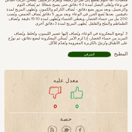
في وعاء ويُقلى البصل لمدة 3-4 دقائق حتى يصبح شفافًا. ثم يُضاف الثوم
والزنجبيل، وبعد مرور بضع دقائق - يُضاف الكركم والكمون. ويُطهى المزيج لمدة
دقيقتين. بعدها يُضع الجزر في الوعاء. وبعد مرور 5 دقائق يُضاف الحمص، ويُصب
200 مل من حساء الخضار، ويغطى الحساء ويُطهى لمدة 10-15 دقيقة. وتُضاف
الطماطم والملح والفلفل. يُطهى المزيج لمدة 3 دقائق أخرى.
3. تُوضع المعكرونة في الوعاء، ويُضاف إليها عصير الليمون، وتُخلط. ويُضاف
المزيد من حساء الخضار، إذا لزم الأمر. تُسخّن المعكرونة لبضع دقائق، ثم توزّع
على الأطباق وتُرشّ بالكزبرة المفرومة وتُقدّم للأكل.
المطبخ
الشرقي
معدل عليه
0
0
حصة