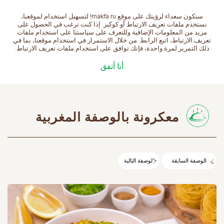
سنكون سعداء لرؤيتك على موقع makfa.ru! لتسهيل استخدام لموقعنا،
العربية
نستخدم ملفات تعريف الارتباط أو كوكيز. إذا كنت ترغب في الحصول على
مزيد من المعلومات الإضافية وللتعرف على سياستنا على استخدام ملفات
تعريف الارتباط، اتبع الرابط. من خلال الاستمرار في استخدام موقعنا، بما في
ذلك التمرير لمرة واحدة، فإنك توافق على استخدام ملفات تعريف الارتباط.
الصفحة الرئيسية
الوصفات
معكرونة بالوصفة
أنا أتفق
المغربية
معكرونة بالوصفة المغربية
الوصفة السابقة
الوصفة التالية