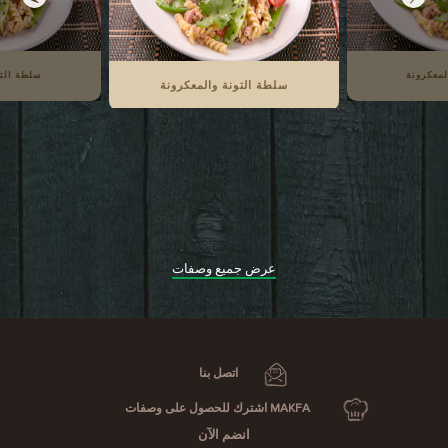
لمعكرونة
سلطة التو
سلطة التونة والمعكرونة
عرض جميع وصفات
اتصل بنا
MAKFA اشترك للحصول على وصفات
انضم الآن