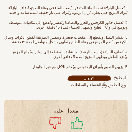
1. تُغسل البازلاء تحت الماء المتدفق. يُصب الماء في وعاء للطبخ، تُضاف البازلاء.
يُترك المزيج حتى يغلي، تُزال الرغوة ويُترك على نار خفيفة لمدة ساعة واحدة.
2. تُغسل جذور الكرفس والجزر والبطاطا وتُقشر وتُقطع إلى مكعبات متوسطة
وتوضع في وعاء الطبخ ويُطهى الحساء لمدة 15 دقيقة أخرى.
3. يقشر البصل ويقطع إلى مكعبات صغيرة. وبنفس الطريقة بُقطع الكراث وساق
الكرفس. يُضع المزيج في وعاء للطبخ ويُطهى بشكل متواصل لمدة 15 دقيقة.
4. تُضاف البازلاء (حسب الرغبة)، والنقانق المقطعة إلى دوائر. ويُملح المزيج
ويُضع الفلفل ويطهى المزيج لمدة 5 دقائق أخرى.
5. يزيين الطبق بأوراق البقدونس ويُقدم للأكل مع خبز الجاودار.
المطبخ
الأوروبي
الحساء والسلطات
نوع الطبق
معدل عليه