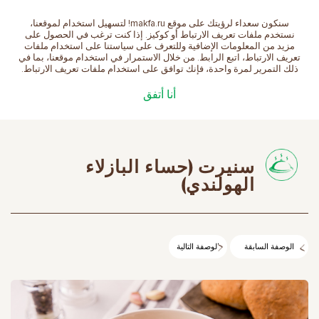
سنكون سعداء لرؤيتك على موقع makfa.ru! لتسهيل استخدام لموقعنا،
العربية
نستخدم ملفات تعريف الارتباط أو كوكيز. إذا كنت ترغب في الحصول على
مزيد من المعلومات الإضافية وللتعرف على سياستنا على استخدام ملفات
تعريف الارتباط، اتبع الرابط. من خلال الاستمرار في استخدام موقعنا، بما في
ذلك التمرير لمرة واحدة، فإنك توافق على استخدام ملفات تعريف الارتباط.
الصفحة الرئيسية
الوصفات
سنيرت (حساء البازلاء
أنا أتفق
الهولندي)
سنيرت (حساء البازلاء
الهولندي)
الوصفة السابقة
الوصفة التالية