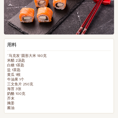
用料
“马克发”圆形大米 180克
米醋 2汤匙
白糖 1茶匙
盐 1茶匙
黄瓜 1根
牛油果 1个
三文鱼片 250克
海苔 3张
奶酪 100克
芥末
腌姜
酱油