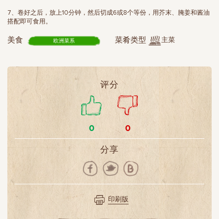
7、卷好之后，放上10分钟，然后切成6或8个等份，用芥末、腌姜和酱油
搭配即可食用。
主菜
美食
菜肴类型
欧洲菜系
评分
0
0
分享
印刷版