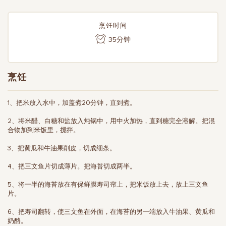
烹饪时间
35分钟
烹饪
1、把米放入水中，加盖煮20分钟，直到煮。
2、将米醋、白糖和盐放入炖锅中，用中火加热，直到糖完全溶解。把混
合物加到米饭里，搅拌。
3、把黄瓜和牛油果削皮，切成细条。
4、把三文鱼片切成薄片。把海苔切成两半。
5、将一半的海苔放在有保鲜膜寿司帘上，把米饭放上去，放上三文鱼
片。
6、把寿司翻转，使三文鱼在外面，在海苔的另一端放入牛油果、黄瓜和
奶酪。