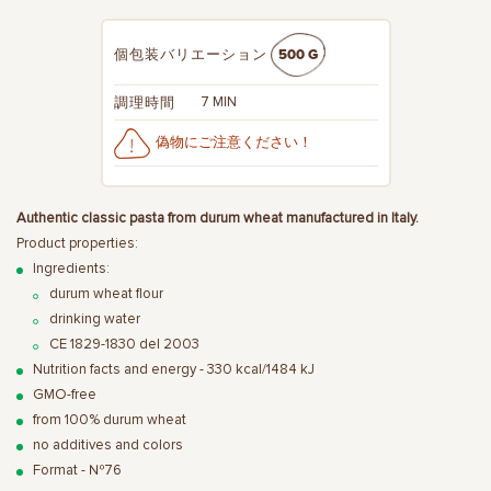
500 G
個包装バリエーション
7 MIN
調理時間
偽物にご注意ください！
Authentic classic pasta from durum wheat manufactured in Italy.
Product properties:
Ingredients:
durum wheat flour
drinking water
СЕ 1829-1830 del 2003
Nutrition facts and energy - 330 kcal/1484 kJ
GMO-free
from 100% durum wheat
no additives and colors
Format - №76